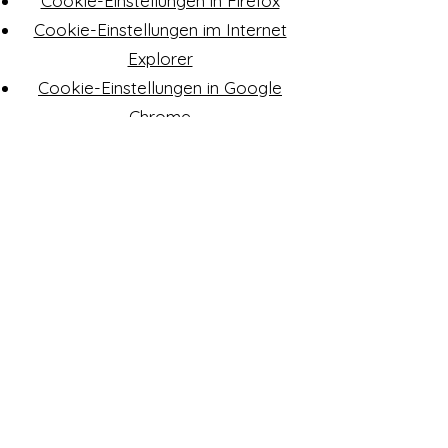
Cookie-Einstellungen in Firefox
Cookie-Einstellungen im Internet
Explorer
Cookie-Einstellungen in Google
Chrome
Cookie-Einstellungen in Safari (OS
X)
Cookie-Einstellungen in Safari (iOS)
Cookie-Einstellungen in Android
Um die Verwendung Ihrer Daten
durch Google Analytics auf allen
Websites abzulehnen und zu
verhindern, lesen Sie die folgenden
Anweisungen:
https://tools.google.com/dlpage/g