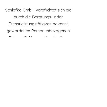
Schlafke GmbH verpflichtet sich die
durch die Beratungs- oder
Dienstleistungstätigkeit bekannt
gewordenen Personenbezogenen
Daten z.B. Namen, Krankheiten,
Leiden, Wohnsituation etc. nicht an
Dritte weiterzugeben.
XI. Datenschutz
Sämtliche Daten und Informationen
werden von Schlafke GmbH zur
Erfüllung der Beratungs- und
Dienstleistung erfasst und
gespeichert. Die Daten werden